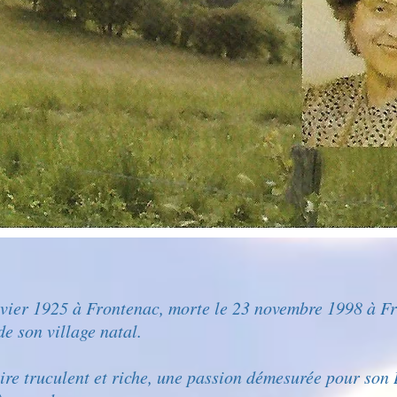
anvier 1925 à Frontenac, morte le 23 novembre 1998 à Fr
 son village natal.
ire truculent et riche, une passion démesurée pour son 