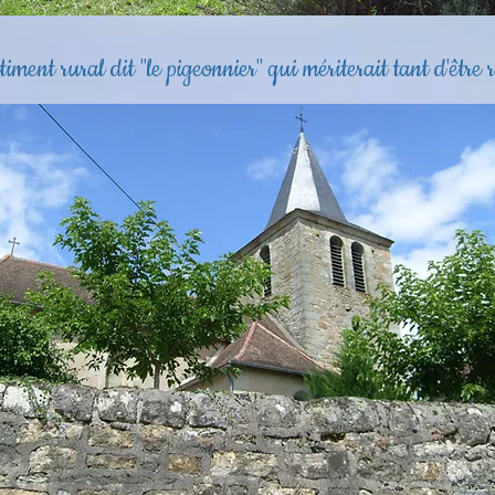
iment rural dit "le pigeonnier" qui mériterait tant d'être 