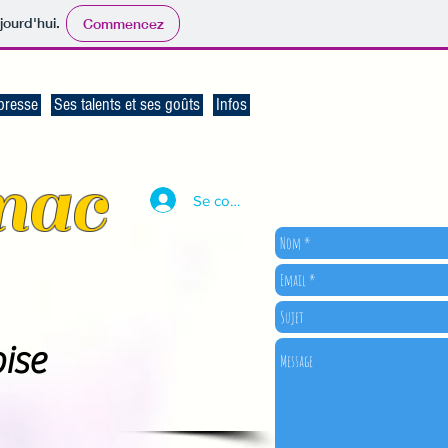
jourd'hui.
Commencez
presse
Ses talents et ses goûts
Infos
nac
Se connecter
oise